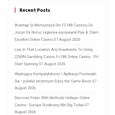
Recent Posts
Avantaje Și Memorează Din FC188 Cazinou De
Jocuri De Noroc regiunea europeană Play & Claim
Excelbet Online Casino
07 August 2026
Live In That Location Any Drawbacks To Using
22WIN Gambling Casino Fc188 Online Casino . PH
Start Spinning
07 August 2026
Wędrujący Kompatybilność I Aplikacja Pochwalić
Się • polskie terytorium Enjoy the Game Bison
07
August 2026
Discover Poker With Methods Hellspin Online
Casino . Europa Środkowa Win Big Today
07
August 2026