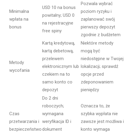
Pozwala wybrać
USD 10 na bonus
Minimalna
poziom ryzyku i
powitalny; USD 0
wpłata na
zaplanować swój
na rejestracyjne
bonus
pierwszy depozyt
free spiny
zgodnie z budżetem
Kartą kredytową,
Niektóre metody
kartą debetową,
mogą być
przelewem
niedostępne w Twojej
Metody
elektronicznym lub
lokalizacji; sprawdź
wycofania
czekiem na to
opcje przed
samo konto co
zdeponowaniem
depozyt
pieniędzy
Do 2 dni
roboczych;
Oznacza to, że
Czas
wymagana
szybka wypłata nie
przetwarzania i
weryfikacja ID i
zawsze jest możliwa i
bezpieczeństwo
dokument
konto wymaga