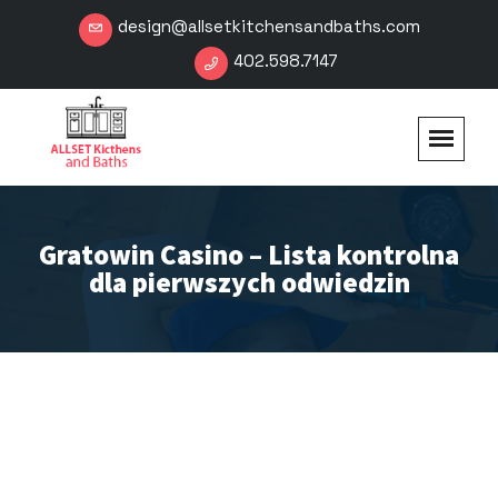
design@allsetkitchensandbaths.com
402.598.7147
Gratowin Casino – Lista kontrolna
dla pierwszych odwiedzin