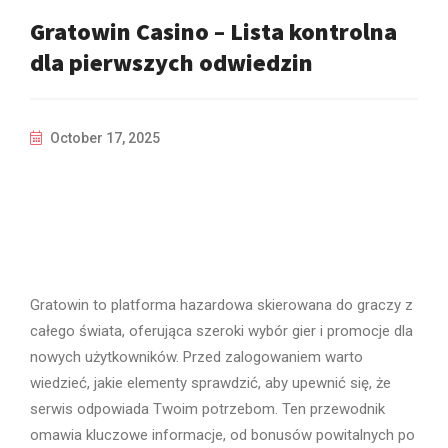
Gratowin Casino – Lista kontrolna
dla pierwszych odwiedzin
October 17, 2025
Gratowin to platforma hazardowa skierowana do graczy z
całego świata, oferująca szeroki wybór gier i promocje dla
nowych użytkowników. Przed zalogowaniem warto
wiedzieć, jakie elementy sprawdzić, aby upewnić się, że
serwis odpowiada Twoim potrzebom. Ten przewodnik
omawia kluczowe informacje, od bonusów powitalnych po