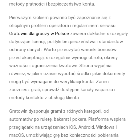
metody płatności i bezpieczeństwo konta.
Pierwszym krokiem powinno być zapoznanie się z
oficjalnym profilem operatora i regulaminem serwisu.
Gratowin dla graczy w Polsce
zawiera dokładne szczegóły
dotyczące licencji, polityki bezpieczeństwa i standardów
ochrony danych. Warto przeczytać warunki bonusów
przed akceptacją, szczególnie wymogi obrotu, okresy
ważności i ograniczenia kwotowe. Strona wyjaśnia
również, w jakim czasie wycofać środki i jakie dokumenty
mogą być wymagane do weryfikacji konta. Zanim
zaczniesz grać, sprawdź dostępne kanały wsparcia i
metody kontaktu z obsługą klienta.
Gratowin dysponuje grami z różnych kategorii, od
automatów po ruletę, bakarat i pokera. Platforma wspiera
przeglądarki na urządzeniach iOS, Android, Windows i
macOS, umożliwiając grę bez konieczności pobierania